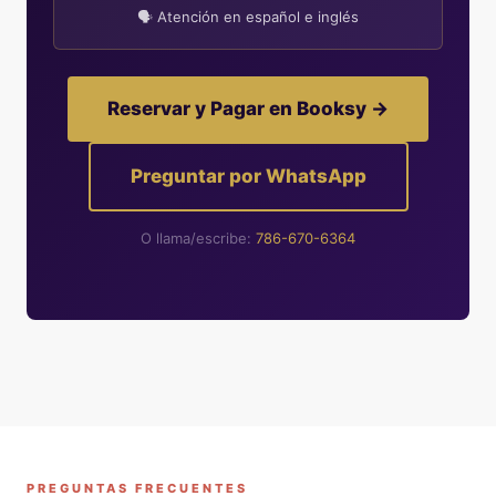
🗣 Atención en español e inglés
Reservar y Pagar en Booksy →
Preguntar por WhatsApp
O llama/escribe:
786-670-6364
PREGUNTAS FRECUENTES