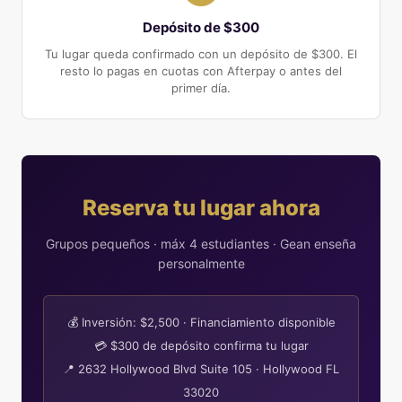
Depósito de $300
Tu lugar queda confirmado con un depósito de $300. El
resto lo pagas en cuotas con Afterpay o antes del
primer día.
Reserva tu lugar ahora
Grupos pequeños · máx 4 estudiantes · Gean enseña
personalmente
💰 Inversión: $2,500 · Financiamiento disponible
💳 $300 de depósito confirma tu lugar
📍 2632 Hollywood Blvd Suite 105 · Hollywood FL
33020