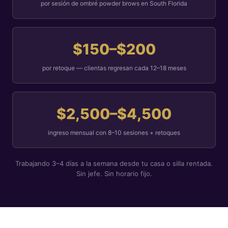
por sesión de ombré powder brows en South Florida
$150–$200
por retoque — clientas regresan cada 12–18 meses
$2,500–$4,500
ingreso mensual con 8–10 sesiones + retoques
Trabajando 3–4 días a la semana desde tu casa o silla rentada.
Sin jefe. Sin horario fijo.